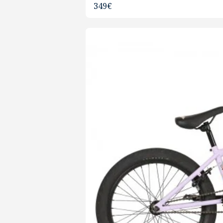
349
€