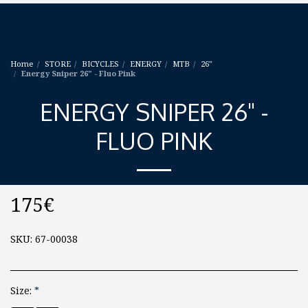
Home
STORE
BICYCLES
ENERGY
MTB
26"
Energy Sniper 26" - Fluo Pink
ENERGY SNIPER 26" -
FLUO PINK
175
€
SKU:
67-00038
Size:
*