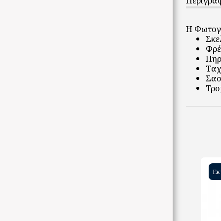
Περιγρα
ΕΠΙΚΟΙΝΩΝΊΑ
Η Φωτογρ
Σκελ
Φρέ
Πηρ
Ταχ
Σασ
Τρο
Εκ