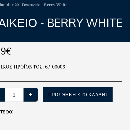
hunder 20" Γυναικείο - Berry White
ΙΚΕΊΟ - BERRY WHITE
99
€
ΙΚΟΣ ΠΡΟΪΟΝΤΟΣ:
67-00006
ΠΡΟΣΘΉΚΗ ΣΤΟ ΚΑΛΆΘΙ
τερα