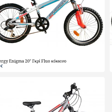
rgy Enigma 20" Γκρί Fluo κόκκινο
9
€