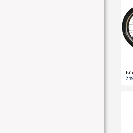
Ene
24