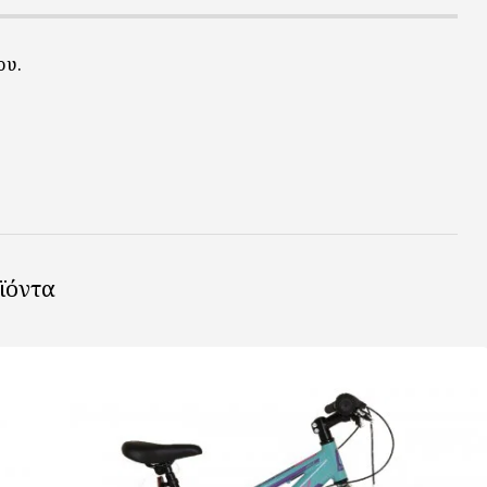
ου.
ϊόντα