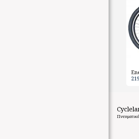
Ene
21
Cyclela
Πνευματικά