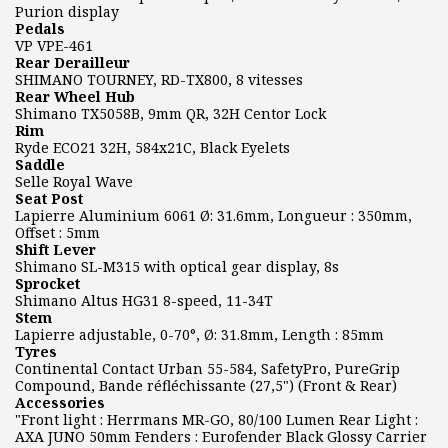
Purion display
Pedals
VP VPE-461
Rear Derailleur
SHIMANO TOURNEY, RD-TX800, 8 vitesses
Rear Wheel Hub
Shimano TX5058B, 9mm QR, 32H Centor Lock
Rim
Ryde ECO21 32H, 584x21C, Black Eyelets
Saddle
Selle Royal Wave
Seat Post
Lapierre Aluminium 6061 Ø: 31.6mm, Longueur : 350mm,
Offset : 5mm
Shift Lever
Shimano SL-M315 with optical gear display, 8s
Sprocket
Shimano Altus HG31 8-speed, 11-34T
Stem
Lapierre adjustable, 0-70°, Ø: 31.8mm, Length : 85mm
Tyres
Continental Contact Urban 55-584, SafetyPro, PureGrip
Compound, Bande réfléchissante (27,5") (Front & Rear)
Accessories
"Front light : Herrmans MR-GO, 80/100 Lumen Rear Light :
AXA JUNO 50mm Fenders : Eurofender Black Glossy Carrier