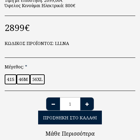
Τιμή με επιδότηση: 2099,00€
Όφελος Κινούμαι Ηλεκτρικά: 800€
2899
€
ΚΩΔΙΚΟΣ ΠΡΟΪΟΝΤΟΣ:
LLLNA
Μέγεθος:
*
41S
46M
56XL
ΠΡΟΣΘΉΚΗ ΣΤΟ ΚΑΛΆΘΙ
Μάθε Περισσότερα