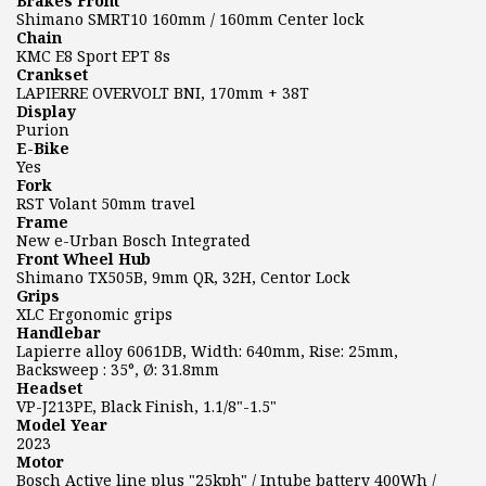
Brakes Front
Shimano SMRT10 160mm / 160mm Center lock
Chain
KMC E8 Sport EPT 8s
Crankset
LAPIERRE OVERVOLT BNI, 170mm + 38T
Display
Purion
E-Bike
Yes
Fork
RST Volant 50mm travel
Frame
New e-Urban Bosch Integrated
Front Wheel Hub
Shimano TX505B, 9mm QR, 32H, Centor Lock
Grips
XLC Ergonomic grips
Handlebar
Lapierre alloy 6061DB, Width: 640mm, Rise: 25mm,
Backsweep : 35°, Ø: 31.8mm
Headset
VP-J213PE, Black Finish, 1.1/8"-1.5"
Model Year
2023
Motor
Bosch Active line plus "25kph" / Intube battery 400Wh /