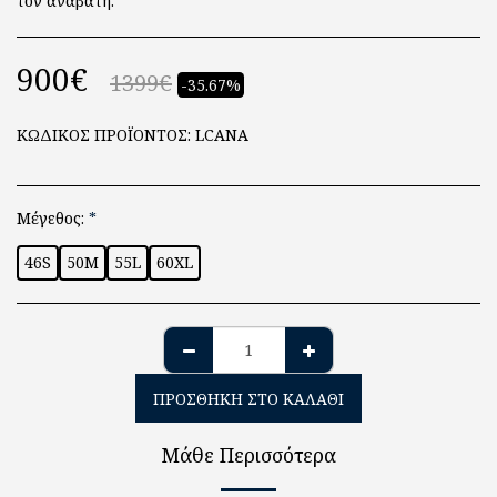
τον αναβάτη.
900
€
1399
€
-35.67%
ΚΩΔΙΚΟΣ ΠΡΟΪΟΝΤΟΣ:
LCANA
Μέγεθος:
*
46S
50M
55L
60XL
ΠΡΟΣΘΉΚΗ ΣΤΟ ΚΑΛΆΘΙ
Μάθε Περισσότερα