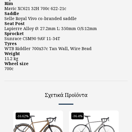
Rim
Mavic XC621 32H 700c 622-21c
Saddle
Selle Royal Vivo co-branded saddle
Seat Post
Lapierre Alloy Ø: 27.2mm L: 350mm O/S:12mm
Sprocket
Sunrace CSM90 9AV 11-34T
Tyres
WTB Riddler 700x37c Tan Wall, Wire Bead
Weight
11.2 kg
Wheel size
700c
Σχετικά Προϊόντα
-16.62%
-36.4%