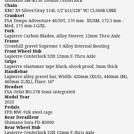
Shimano SM-RT30 160mm Centerlock
Chain
KMC X9 Silver/Gray 114L 1/2"x11/128" W/ CL566R LINK
Crankset
FSA Tempo Adventure 46/30T, 170 mm- XS/SM, 172.5 mm -
Med, 175 mm-LG/XL
Fork
Lapierre Carbon Blades, Alloy Steerer, 12mm Thru Axle
Frame
Crosshill gravel Supreme 5 Alloy Internal Routing
Front Wheel Hub
Lapierre Centerlock 32H 12mm E-Thru Axle
Grips
Lapierre elastomer tape black, shock proof, 3mm thick
Handlebar
Lapierre alloy gravel bar, Width: 420mm (XS/S), 440mm (M),
460mm (L/XL), Flare: 16°
Headset
FSA Orbit NO.57B Semi-integrated
Model Year
2023
Pedals
FPD NW-91K steel cage
Rear Derailleur
Shimano Sora FD-R3000
Rear Wheel Hub
Lapierre Centerlock 32H 12mm E-thru Axle